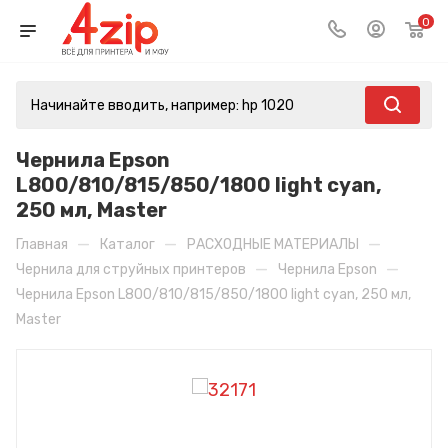
0
Чернила Epson
L800/810/815/850/1800 light cyan,
250 мл, Master
—
—
—
Главная
Каталог
РАСХОДНЫЕ МАТЕРИАЛЫ
—
—
Чернила для струйных принтеров
Чернила Epson
Чернила Epson L800/810/815/850/1800 light cyan, 250 мл,
Master