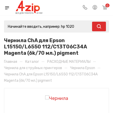
0
Чернила ChA для Epson
L15150/L6550 112/C13T06C34A
Magenta (6k/70 мл.) pigment
—
—
—
Главная
Каталог
РАСХОДНЫЕ МАТЕРИАЛЫ
—
—
Чернила для струйных принтеров
Чернила Epson
Чернила ChA для Epson L15150/L6550 112/C13T06C34A
Magenta (6k/70 мл.) pigment