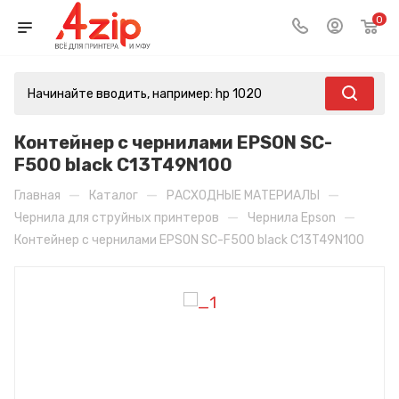
0
Контейнер с чернилами EPSON SC-
F500 black C13T49N100
—
—
—
Главная
Каталог
РАСХОДНЫЕ МАТЕРИАЛЫ
—
—
Чернила для струйных принтеров
Чернила Epson
Контейнер с чернилами EPSON SC-F500 black C13T49N100