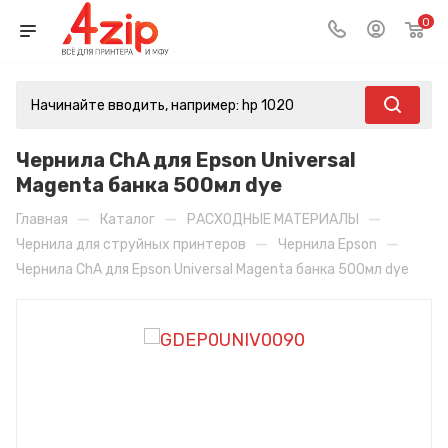
0
Чернила ChA для Epson Universal
Magenta банка 500мл dye
—
—
—
Главная
Каталог
РАСХОДНЫЕ МАТЕРИАЛЫ
—
—
Чернила для струйных принтеров
Чернила Epson
Чернила ChA для Epson Universal Magenta банка 500мл dye