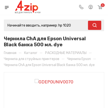
0
Чернила ChA для Epson Universal
Black банка 500 мл. dye
—
—
—
Главная
Каталог
РАСХОДНЫЕ МАТЕРИАЛЫ
—
—
Чернила для струйных принтеров
Чернила Epson
Чернила ChA для Epson Universal Black банка 500 мл. dye