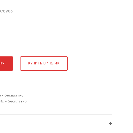
078903
НУ
КУПИТЬ В 1 КЛИК
е - бесплатно
уб. - бесплатно