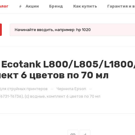
алог
Акции
Бренд
Как купить
Гарантия и 
n Ecotank L800/L805/L1800
лект 6 цветов по 70 мл
—
—
для струйных принтеров
Чернила Epson
731-T6736), (c) водные, комплект 6 цветов по 70 мл