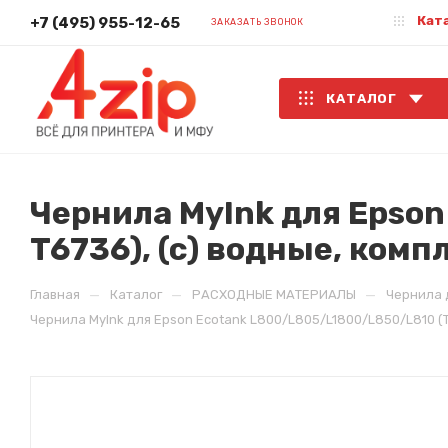
Кат
+7 (495) 955-12-65
ЗАКАЗАТЬ ЗВОНОК
КАТАЛОГ
Чернила MyInk для Epso
T6736), (c) водные, комп
—
—
—
Главная
Каталог
РАСХОДНЫЕ МАТЕРИАЛЫ
Чернила 
Чернила MyInk для Epson Ecotank L800/L805/L1800/L850/L810 (T6