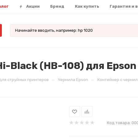
алог
Акции
Бренд
Как купить
Гарантия и 
i-Black (HB-108) для Epson
—
—
для струйных принтеров
Чернила Epson
Контейнер с чернила
Код товара:
00