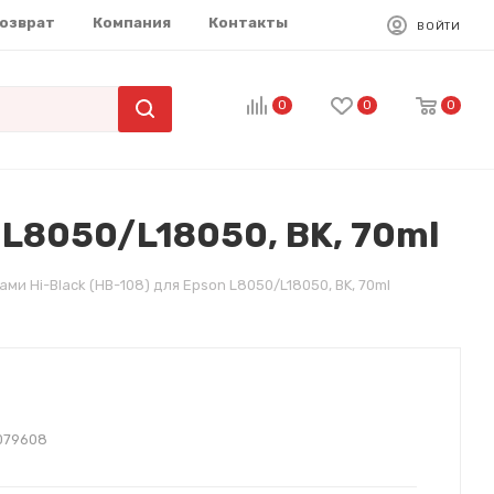
возврат
Компания
Контакты
ВОЙТИ
0
0
0
 L8050/L18050, BK, 70ml
ми Hi-Black (HB-108) для Epson L8050/L18050, BK, 70ml
079608