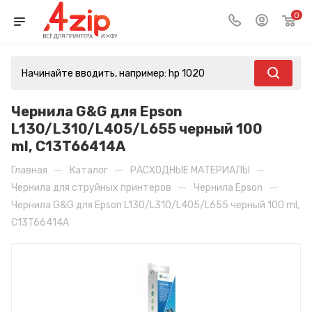
0
Чернила G&G для Epson
L130/L310/L405/L655 черный 100
ml, C13T66414A
—
—
—
Главная
Каталог
РАСХОДНЫЕ МАТЕРИАЛЫ
—
—
Чернила для струйных принтеров
Чернила Epson
Чернила G&G для Epson L130/L310/L405/L655 черный 100 ml,
C13T66414A