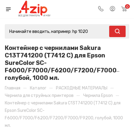
0
Контейнер с чернилами Sakura
C13T741200 (T7412 C) для Epson
SureColor SC-
F6000/F7000/F6200/F7200/F7000/F920
голубой, 1000 мл.
—
—
—
Главная
Каталог
РАСХОДНЫЕ МАТЕРИАЛЫ
—
—
Чернила для струйных принтеров
Чернила Epson
Контейнер с чернилами Sakura C13T741200 (T7412 C) для
Epson SureColor SC-
F6000/F7000/F6200/F7200/F7000/F9200, голубой, 1000
мл.