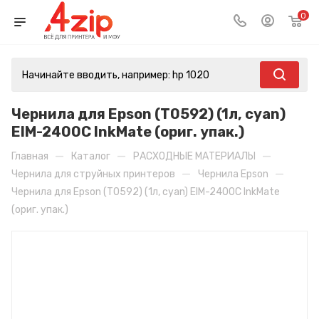
0
Чернила для Epson (T0592) (1л, cyan)
EIM-2400C InkMate (ориг. упак.)
—
—
—
Главная
Каталог
РАСХОДНЫЕ МАТЕРИАЛЫ
—
—
Чернила для струйных принтеров
Чернила Epson
Чернила для Epson (T0592) (1л, cyan) EIM-2400C InkMate
(ориг. упак.)