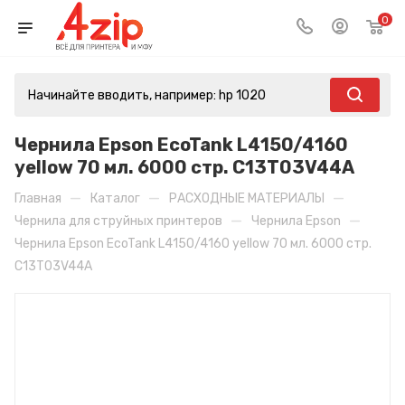
0
Чернила Epson EcoTank L4150/4160
yellow 70 мл. 6000 стр. C13T03V44A
—
—
—
Главная
Каталог
РАСХОДНЫЕ МАТЕРИАЛЫ
—
—
Чернила для струйных принтеров
Чернила Epson
Чернила Epson EcoTank L4150/4160 yellow 70 мл. 6000 стр.
C13T03V44A