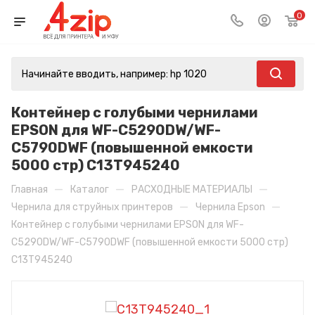
0
Контейнер c голубыми чернилами
EPSON для WF-C5290DW/WF-
C5790DWF (повышенной емкости
5000 стр) C13T945240
—
—
—
Главная
Каталог
РАСХОДНЫЕ МАТЕРИАЛЫ
—
—
Чернила для струйных принтеров
Чернила Epson
Контейнер c голубыми чернилами EPSON для WF-
C5290DW/WF-C5790DWF (повышенной емкости 5000 стр)
C13T945240