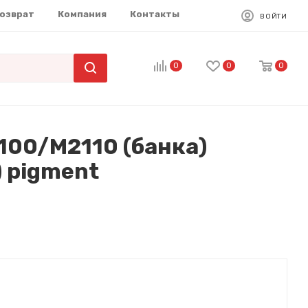
возврат
Компания
Контакты
ВОЙТИ
0
0
0
00/M2110 (банка)
) pigment