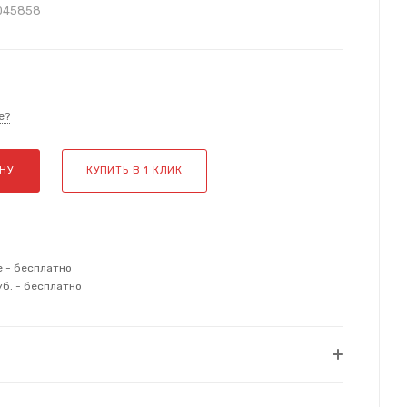
045858
е?
НУ
КУПИТЬ В 1 КЛИК
е - бесплатно
уб. - бесплатно