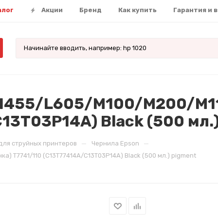
алог
Акции
Бренд
Как купить
Гарантия и 
L1455/L605/M100/M200/M11
13T03P14A) Black (500 мл.
—
—
для струйных принтеров
Чернила Epson
) T7741/110 (C13T77414A/C13T03P14A) Black (500 мл.) pigment