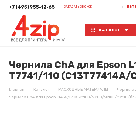
Кат
+7 (495) 955-12-65
ЗАКАЗАТЬ ЗВОНОК
КАТАЛОГ
Чернила ChA для Epson 
T7741/110 (C13T77414A/C
—
—
—
Главная
Каталог
РАСХОДНЫЕ МАТЕРИАЛЫ
Чернила 
Чернила ChA для Epson L1455/L605/M100/M200/M1100/M2110 (банка