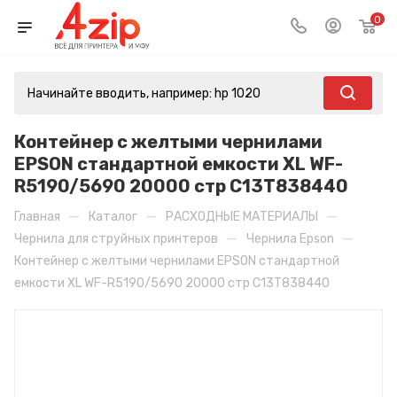
0
Контейнер с желтыми чернилами
EPSON стандартной емкости XL WF-
R5190/5690 20000 стр C13T838440
—
—
—
Главная
Каталог
РАСХОДНЫЕ МАТЕРИАЛЫ
—
—
Чернила для струйных принтеров
Чернила Epson
Контейнер с желтыми чернилами EPSON стандартной
емкости XL WF-R5190/5690 20000 стр C13T838440