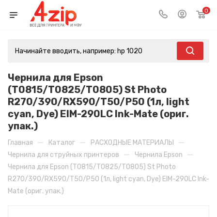
0
Чернила для Epson
(T0815/T0825/T0805) St Photo
R270/390/RX590/T50/P50 (1л, light
cyan, Dye) EIM-290LC Ink-Mate (ориг.
упак.)
—
—
—
Главная
Каталог
РАСХОДНЫЕ МАТЕРИАЛЫ
—
—
Чернила для струйных принтеров
Чернила Epson
Чернила для Epson (T0815/T0825/T0805) St Photo
R270/390/RX590/T50/P50 (1л, light cyan, Dye) EIM-290LC Ink-
Mate (ориг. упак.)