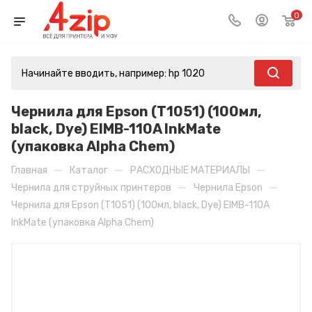
0
Чернила для Epson (T1051) (100мл,
black, Dye) EIMB-110A InkMate
(упаковка Alpha Chem)
—
—
—
Главная
Каталог
РАСХОДНЫЕ МАТЕРИАЛЫ
—
—
Чернила для струйных принтеров
Чернила Epson
Чернила для Epson (T1051) (100мл, black, Dye) EIMB-110A
InkMate (упаковка Alpha Chem)