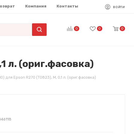
возврат
Компания
Контакты
ВОЙТИ
0
0
0
1 л. (ориг.фасовка)
0) для Epson R270 (T0823), M, 0,1 л. (ориг.фасовка)
046118