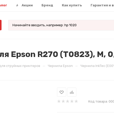
алог
Акции
Бренд
Как купить
Гарантия и 
я Epson R270 (T0823), M, 0,
—
—
для струйных принтеров
Чернила Epson
Чернила InkTec (E001
Код товара:
00