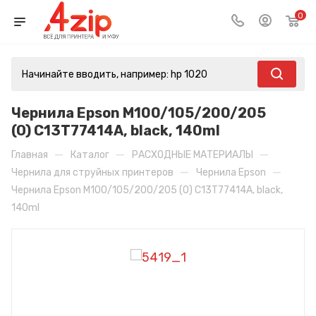
0
Чернила Epson M100/105/200/205
(O) C13T77414A, black, 140ml
—
—
—
Главная
Каталог
РАСХОДНЫЕ МАТЕРИАЛЫ
—
—
Чернила для струйных принтеров
Чернила Epson
Чернила Epson M100/105/200/205 (O) C13T77414A, black,
140ml