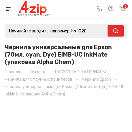
0
Чернила универсальные для Epson
(70мл, cyan, Dye) EIMB-UC InkMate
(упаковка Alpha Chem)
—
—
—
Главная
Каталог
РАСХОДНЫЕ МАТЕРИАЛЫ
—
—
Чернила для струйных принтеров
Чернила Epson
Чернила универсальные для Epson (70мл, cyan, Dye) EIMB-UC
InkMate (упаковка Alpha Chem)