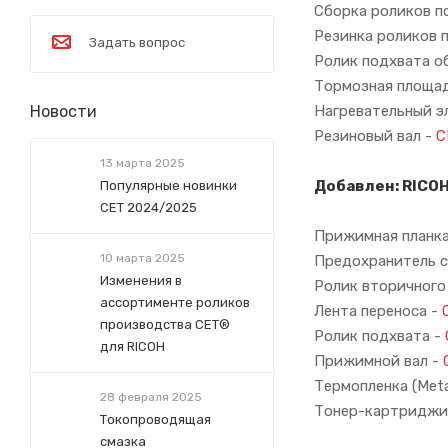
Сборка роликов п
Резинка роликов 
Задать вопрос
Ролик подхвата о
Тормозная площад
Новости
Нагревательный э
Резиновый вал -
C
13 марта 2025
Добавлен: RICOH
Популярные новинки
СЕТ 2024/2025
Прижимная планка
10 марта 2025
Предохранитель с
Изменения в
Ролик вторичного
ассортименте роликов
Лента переноса -
производства СЕТ®
Ролик подхвата -
для RICOH
Прижимной вал -
Термопленка (Meta
28 февраля 2025
Тонер-картриджи:
Токопроводящая
смазка