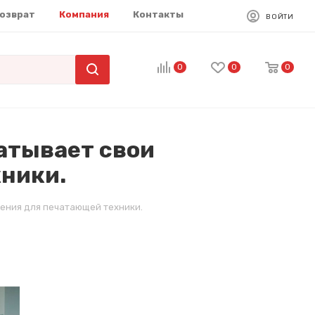
возврат
Компания
Контакты
ВОЙТИ
0
0
0
батывает свои
ники.
шения для печатающей техники.