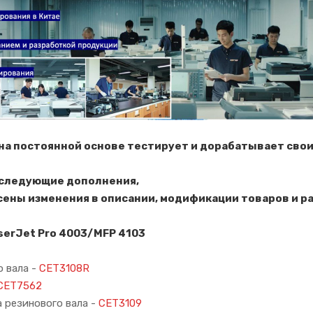
up на постоянной основе тестирует и дорабатывает с
 следующие дополнения,
есены изменения в описании, модификации товаров и 
serJet Pro 4003/MFP 4103
о вала -
CET3108R
CET7562
 резинового вала -
CET3109