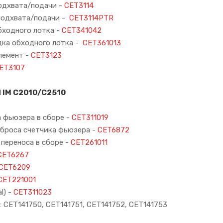
одхвата/подачи -
CET3114
подхвата/подачи -
CET3114PTR
бходного лотка -
CET341042
ка обходного лотка -
CET361013
лемент -
CET3123
ET3107
 IM C2010/C2510
 фьюзера в сборе -
CET311019
броса счетчика фьюзера -
CET6872
 переноса в сборе -
CET261011
CET6267
CET6209
CET221001
l) -
CET311023
 CET141750, CET141751, CET141752, CET141753