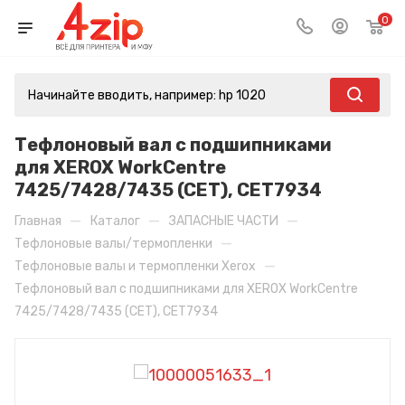
0
Тефлоновый вал с подшипниками
для XEROX WorkCentre
7425/7428/7435 (CET), CET7934
—
—
—
Главная
Каталог
ЗАПАСНЫЕ ЧАСТИ
—
Тефлоновые валы/термопленки
—
Тефлоновые валы и термопленки Xerox
Тефлоновый вал с подшипниками для XEROX WorkCentre
7425/7428/7435 (CET), CET7934