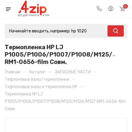
0
Термопленка HP LJ
P1005/P1006/P1007/P1008/M125/M126/
RM1-0656-film Совм.
—
—
—
Главная
Каталог
ЗАПАСНЫЕ ЧАСТИ
—
Тефлоновые валы/термопленки
—
Тефлоновые валы и термопленки HP
Термопленка HP LJ
P1005/P1006/P1007/P1008/M125/M126/M127 RM1-0656-film
Совм.