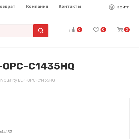
возврат
Компания
Контакты
ВОЙТИ
0
0
0
LP-OPC-C1435HQ
gh Quality ELP-OPC-C1435HQ
044153