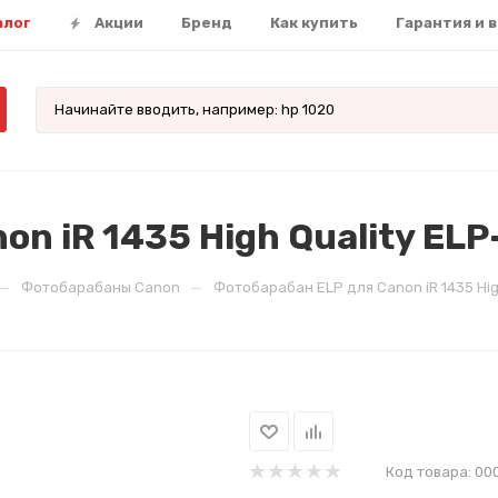
алог
Акции
Бренд
Как купить
Гарантия и 
on iR 1435 High Quality E
—
—
Фотобарабаны Canon
Фотобарабан ELP для Canon iR 1435 Hi
Код товара:
00