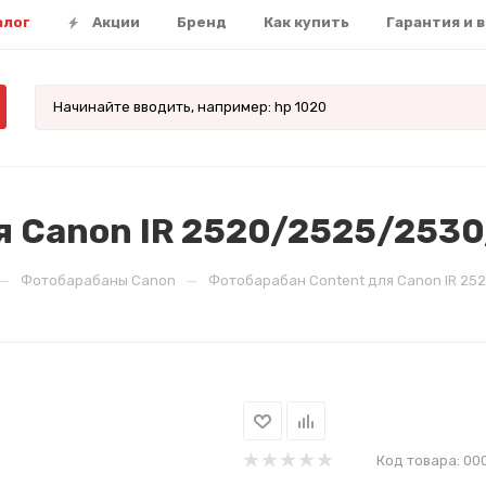
алог
Акции
Бренд
Как купить
Гарантия и 
я Canon IR 2520/2525/253
—
—
Фотобарабаны Canon
Фотобарабан Content для Canon IR 25
Код товара:
00