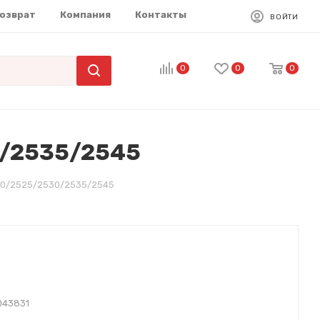
возврат
Компания
Контакты
ВОЙТИ
0
0
0
0/2535/2545
20/2525/2530/2535/2545
043831