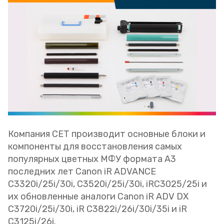
Компания CET производит основные блоки и
компоненты для восстановления самых
популярных цветных МФУ формата А3
последних лет Canon iR ADVANCE
C3320i/25i/30i, C3520i/25i/30i, iRC3025/25i и
их обновленные аналоги Canon iR ADV DX
C3720i/25i/30i, iR C3822i/26i/30i/35i и iR
C3125i/26i.