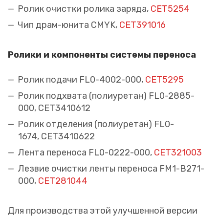
Ролик очистки ролика заряда,
CET5254
Чип драм-юнита CMYK,
CET391016
Ролики и компоненты системы переноса
Ролик подачи FL0-4002-000,
CET5295
Ролик подхвата (полиуретан) FL0-2885-
000, CET3410612
Ролик отделения (полиуретан) FL0-
1674, CET3410622
Лента переноса FL0-0222-000,
CET321003
Лезвие очистки ленты переноса FM1-B271-
000,
CET281044
Для производства этой улучшенной версии