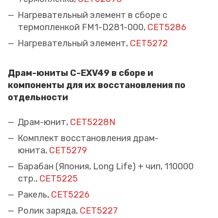
Нагревательный элемент в сборе с
термопленкой FM1-D281-000,
CET5286
Нагревательный элемент,
CET5272
Драм-юниты C-EXV49 в сборе и
компоненты для их восстановления по
отдельности
Драм-юнит,
CET5228N
Комплект восстановления драм-
юнита,
CET5279
Барабан (Япония, Long Life) + чип, 110000
стр.,
CET5225
Ракель,
CET5226
Ролик заряда,
CET5227