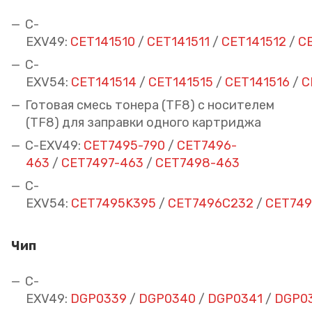
C-
EXV49:
CET141510
/
CET141511
/
CET141512
/
C
C-
EXV54:
CET141514
/
CET141515
/
CET141516
/
C
Готовая смесь тонера (TF8) с носителем
(TF8) для заправки одного картриджа
C-EXV49:
CET7495-790
/
CET7496-
463
/
CET7497-463
/
CET7498-463
C-
EXV54:
CET7495K395
/
CET7496C232
/
CET74
Чип
C-
EXV49:
DGP0339
/
DGP0340
/
DGP0341
/
DGP0