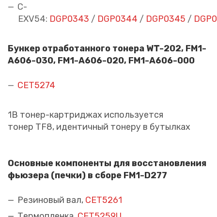
C-
EXV54:
DGP0343
/
DGP0344
/
DGP0345
/
DGP0
Бункер отработанного тонера WT-202, FM1-
A606-030, FM1-A606-020, FM1-A606-000
CET5274
1В тонер-картриджах используется
тонер TF8, идентичный тонеру в бутылках
Основные компоненты для восстановления
фьюзера (печки) в сборе FM1-D277
Резиновый вал,
CET5261
Термопленка,
CET5259U