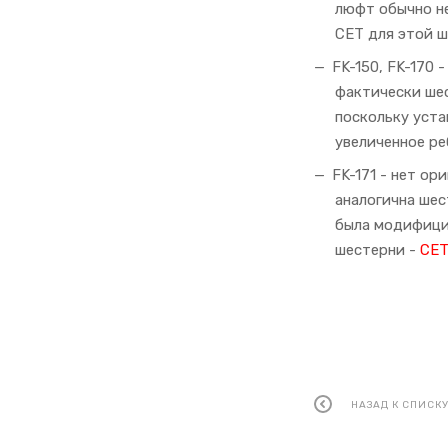
люфт обычно не
CET для этой 
FK-150, FK-170 
фактически шес
поскольку уста
увеличенное ре
FK-171 - нет ор
аналогична шес
была модифицир
шестерни -
CET
НАЗАД К СПИСК