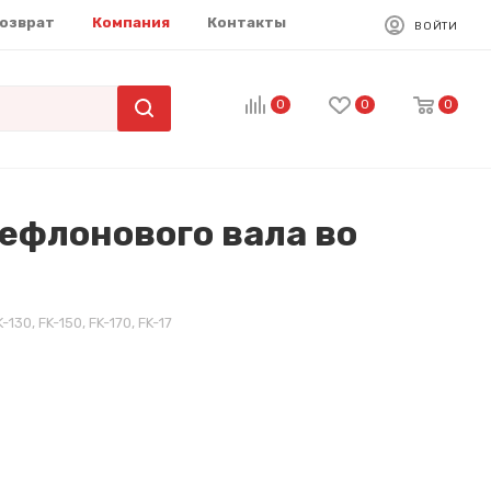
возврат
Компания
Контакты
ВОЙТИ
0
0
0
ефлонового вала во
0, FK-150, FK-170, FK-17