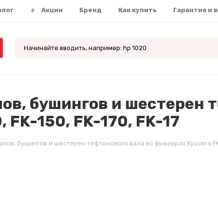
алог
Акции
Бренд
Как купить
Гарантия и 
ов, бушингов и шестерен т
 FK-150, FK-170, FK-17
ов, бушингов и шестерен тефлонового вала во фьюзерах Kyocera FK-13