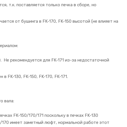
ся, т.к. поставляется только печка в сборе, но
чается от бушинга в FK-170, FK-150 высотой (не влияет на
ериалом:
70. Не рекомендуется для FK-171 из-за недостаточной
 FK-130, FK-150, FK-170, FK-171.
о вала:
чках FK-150/170/171 поскольку в печках FK-130
0/170 имеет заметный люфт, нормальной работе этот