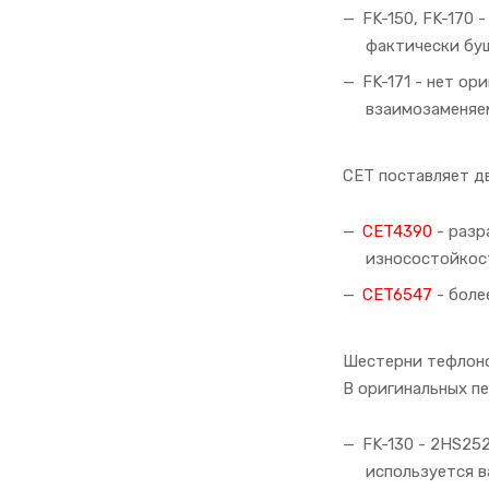
FK-150, FK-170 
фактически буши
FK-171 - нет ор
взаимозаменяе
CET поставляет д
CET4390
- разр
износостойкос
CET6547
- боле
Шестерни тефлоно
В оригинальных п
FK-130 - 2HS252
используется в