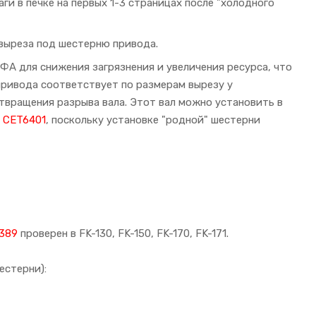
и в печке на первых 1-3 страницах после "холодного
 выреза под шестерню привода.
ФА для снижения загрязнения и увеличения ресурса, что
привода соответствует по размерам вырезу у
твращения разрыва вала. Этот вал можно установить в
а
CET6401
, поскольку установке "родной" шестерни
389
проверен в FK-130, FK-150, FK-170, FK-171.
естерни):