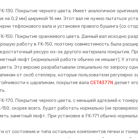
FK-130. Покрытие черного цвета. Имеет аналогичное оригинал
е на 0,2 мм) шириной 16 мм. Этот вал не нужно пытаться уста
ерни тефлонового вала и установке правого бушинга (со стор
FK-150. Покрытие оранжевого цвета. Данный вал исходно раз
орошую работу в FK-150, поэтому совместимость была расшир
недостаточный ресурс из-за другого материала покрытия. При
метный люфт (нормальной работе обычно не мешает). У этого
цвета. Эту версию разрабатывали специально по запросу одн
апинам от скоб степлера, которые пользователи регулярно з
тойчивости к царапинам, покрытие вала
CET4377N
делает его
ть.
FK-170. Покрытие черного цвета, с меньшей адгезией к тоне
K-150, скорее всего, будет работать нормально (не проверяло
меть заметный люфт. При установке в FK-171 обычно нормальн
и от состояния и типа остальных компонентов печки и тонер