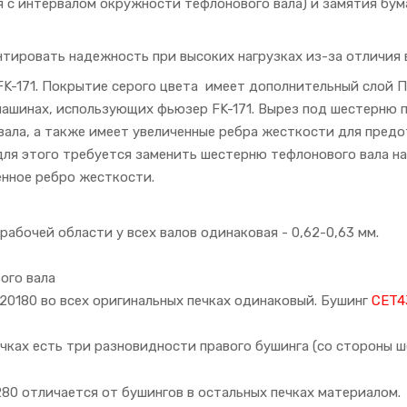
 с интервалом окружности тефлонового вала) и замятия бумаг
нтировать надежность при высоких нагрузках из-за отличия
FK-171. Покрытие серого цвета имеет дополнительный слой П
ашинах, использующих фьюзер FK-171. Вырез под шестерню 
вала, а также имеет увеличенные ребра жесткости для предо
 для этого требуется заменить шестерню тефлонового вала н
енное ребро жесткости.
рабочей области у всех валов одинаковая - 0,62-0,63 мм.
ого вала
20180 во всех оригинальных печках одинаковый. Бушинг
CET4
чках есть три разновидности правого бушинга (со стороны ш
280 отличается от бушингов в остальных печках материалом.