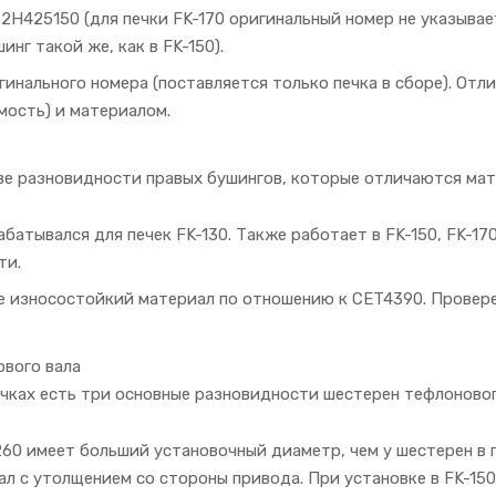
- 2H425150 (для печки FK-170 оригинальный номер не указывает
нг такой же, как в FK-150).
игинального номера (поставляется только печка в сборе). Отли
мость) и материалом.
ве разновидности правых бушингов, которые отличаются мат
абатывался для печек FK-130. Также работает в FK-150, FK-1
ти.
е износостойкий материал по отношению к CET4390. Проверен в
вого вала
ечках есть три основные разновидности шестерен тефлоновог
60 имеет больший установочный диаметр, чем у шестерен в пе
ал с утолщением со стороны привода. При установке в FK-15