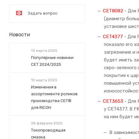
CET8082
- Для 
Задать вопрос
(диаметр больш
установке шест
Новости
CET4377
- Для 
показало его х
13 марта 2025
загрязнение и 
Популярные новинки
будет иметь за
СЕТ 2024/2025
серо-зеленого 
покрытия к цар
10 марта 2025
повышенной ус
Изменения в
износостойкос
ассортименте роликов
производства СЕТ®
CET3653
- Для 
для RICOH
у CET4377. В F
на нем будет и
28 февраля 2025
Токопроводящая
В зависимост
смазка