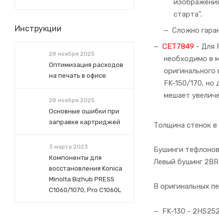
изображения
старта".
Инструкции
Сложно гара
CET7849
- Для 
28 ноября 2025
необходимо в м
Оптимизация расходов
оригинального 
на печать в офисе
FK-150/170, но
мешает увелич
28 ноября 2025
Основные ошибки при
заправке картриджей
Толщина стенок в 
3 марта 2023
Бушинги тефлонов
Компоненты для
Левый бушинг 2BR
восстановления Konica
Minolta Bizhub PRESS
В оригинальных пе
C1060/1070, Pro C1060L
FK-130 - 2HS25