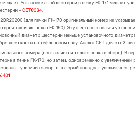
 мешает. Установке этой шестерни в печку FK-171 мешает ув
шестерни -
CET8084
.
- 2BR20200 (для печки FK-170 оригинальный номер не указывает
терня такая же, как в FK-150). Эту шестерню нельзя установи
новочный диаметр шестерни меньше установочного диаметра в
бро жесткости на тефлоновом валу. Аналог CET для этой ше
игинального номера (поставляется только печка в сборе). В п
терне в печке FK-170, но затем, одновременно с увеличением
ована - увеличен зазор, в который попадает увеличенное 
6401
У