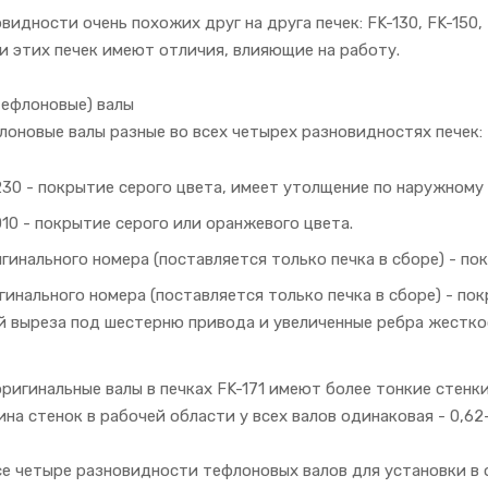
видности очень похожих друг на друга печек: FK-130, FK-150,
и этих печек имеют отличия, влияющие на работу.
тефлоновые) валы
лоновые валы разные во всех четырех разновидностях печек:
230 - покрытие серого цвета, имеет утолщение по наружному
10 - покрытие серого или оранжевого цвета.
игинального номера (поставляется только печка в сборе) - по
игинального номера (поставляется только печка в сборе) - пок
 выреза под шестерню привода и увеличенные ребра жестко
оригинальные валы в печках FK-171 имеют более тонкие стенки
на стенок в рабочей области у всех валов одинаковая - 0,62-
се четыре разновидности тефлоновых валов для установки в 