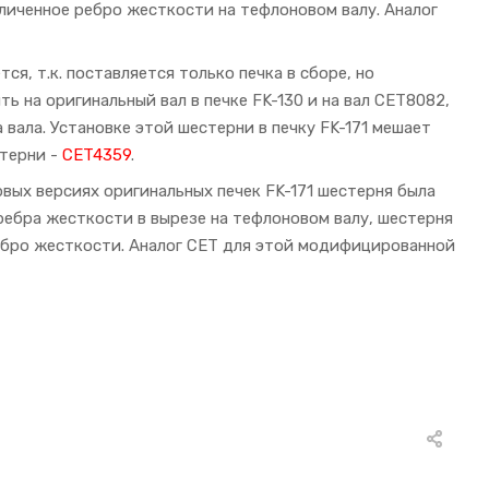
еличенное ребро жесткости на тефлоновом валу. Аналог
ся, т.к. поставляется только печка в сборе, но
ть на оригинальный вал в печке FK-130 и на вал CET8082,
ала. Установке этой шестерни в печку FK-171 мешает
стерни -
CET4359
.
ервых версиях оригинальных печек FK-171 шестерня была
 ребра жесткости в вырезе на тефлоновом валу, шестерня
ребро жесткости. Аналог CET для этой модифицированной