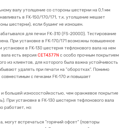
ьному валу утолщение со стороны шестерни на 0,1 мм
навливать в FK-150/170/171, т.к. утолщение мешает
оны шестерни), если бушинг не изношен.
рабатывался для печки FK-310 (FS-2000D). Тестирование
ена. При установке в FK-170/171 возможны повышенное
 установке в FK-130 шестерня тефлонового вала на нем
 вала есть версия
CET4377N
с особо прочным покрытием
ого из клиентов, для которого была важна устойчивость
абывают удалять при печати на "оборотках". Помимо
 совместимым с печками FK-170 и повышает
ру и большей износостойкостью, чем оранжевое покрытие
сь). При установке в FK-130 шестерня тефлонового вала
о работает, но:
а, могут встречаться "горячий офсет" (повторы