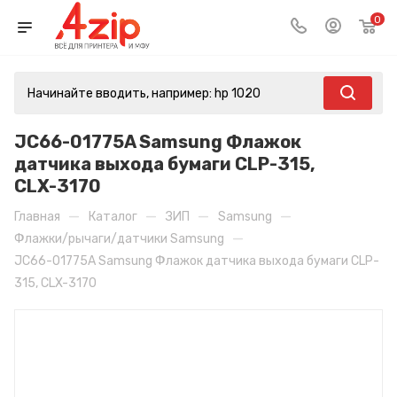
0
JC66-01775A Samsung Флажок
датчика выхода бумаги CLP-315,
CLX-3170
—
—
—
—
Главная
Каталог
ЗИП
Samsung
—
Флажки/рычаги/датчики Samsung
JC66-01775A Samsung Флажок датчика выхода бумаги CLP-
315, CLX-3170