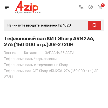
0
Тефлоновый вал КИТ Sharp ARM236,
276 (150 000 стр.) AR-272UH
—
—
—
Главная
Каталог
ЗАПАСНЫЕ ЧАСТИ
—
Тефлоновые валы/термопленки
—
Тефлоновые валы и термопленки Sharp
Тефлоновый вал КИТ Sharp ARM236, 276 (150 000 стр.) AR-
272UH