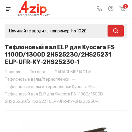
0
Тефлоновый вал ELP для Kyocera FS
1100D/1300D 2HS25230/2HS25231
ELP-UFR-KY-2HS25230-1
—
—
—
Главная
Каталог
ЗАПАСНЫЕ ЧАСТИ
—
Тефлоновые валы/термопленки
—
Тефлоновые валы и термопленки Kyocera Mita
Тефлоновый вал ELP для Kyocera FS 1100D/1300D
2HS25230/2HS25231 ELP-UFR-KY-2HS25230-1