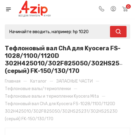
0
Тефлоновый вал ChA для Kyocera FS-
1028/1100/1120D
302H425010/302F825050/302HS25231
(серый) FK-150/130/170
—
—
—
Главная
Каталог
ЗАПАСНЫЕ ЧАСТИ
—
Тефлоновые валы/термопленки
—
Тефлоновые валы и термопленки Kyocera Mita
Тефлоновый вал ChA для Kyocera FS-1028/1100/1120D
302H425010/302F825050/302HS25231/302HS25230
(серый) FK-150/130/170