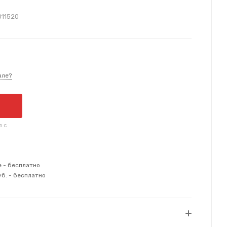
011520
вле?
я с
е - бесплатно
уб. - бесплатно