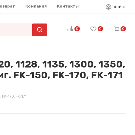
возврат
Компания
Контакты
ВОЙТИ
0
0
0
, 1128, 1135, 1300, 1350,
. FK-150, FK-170, FK-171
 FK-170, FK-171