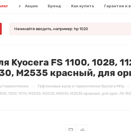
алог
Акции
Бренд
Как купить
Гарантия и 
Kyocera FS 1100, 1028, 1120
0, M2535 красный, для ориг
—
—
ы/термопленки
Тефлоновые валы и термопленки Kyocera Mita
1300, 1350, 1370, M2030, M2035, M2530, M2535 красный, для ориг. FK-150,