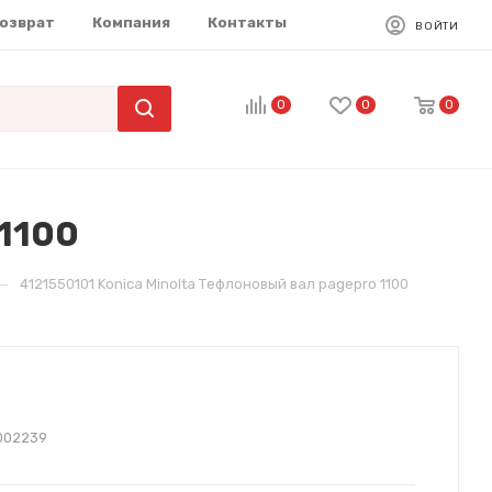
возврат
Компания
Контакты
ВОЙТИ
0
0
0
 1100
—
4121550101 Konica Minolta Тефлоновый вал pagepro 1100
002239