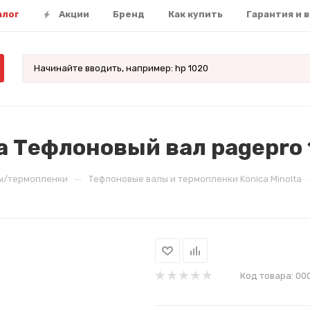
алог
Акции
Бренд
Как купить
Гарантия и 
ta Тефлоновый вал pagepro
—
ы/термопленки
Тефлоновые валы и термопленки Konica Minolta
Код товара:
00