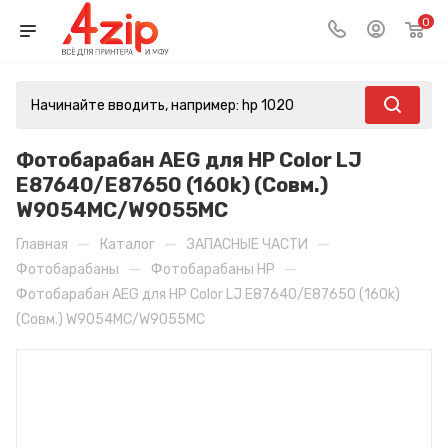
0
Фотобарабан AEG для HP Color LJ
E87640/E87650 (160k) (Совм.)
W9054MC/W9055MC
—
—
—
Главная
Каталог
ЗАПАСНЫЕ ЧАСТИ
—
—
Фотобарабаны
Фотобарабаны HP
Фотобарабан AEG для HP Color LJ E87640/E87650 (160k)
(Совм.) W9054MC/W9055MC