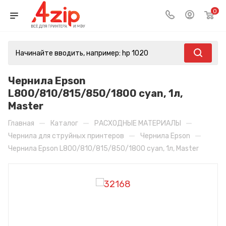
0
Чернила Epson
L800/810/815/850/1800 cyan, 1л,
Master
—
—
—
Главная
Каталог
РАСХОДНЫЕ МАТЕРИАЛЫ
—
—
Чернила для струйных принтеров
Чернила Epson
Чернила Epson L800/810/815/850/1800 cyan, 1л, Master