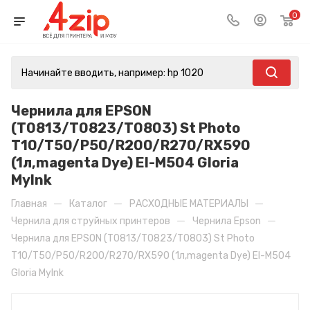
0
Чернила для EPSON
(T0813/T0823/T0803) St Photo
T10/T50/P50/R200/R270/RX590
(1л,magenta Dye) EI-M504 Gloria
MyInk
—
—
—
Главная
Каталог
РАСХОДНЫЕ МАТЕРИАЛЫ
—
—
Чернила для струйных принтеров
Чернила Epson
Чернила для EPSON (T0813/T0823/T0803) St Photo
T10/T50/P50/R200/R270/RX590 (1л,magenta Dye) EI-M504
Gloria MyInk