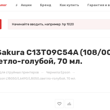
алог
Акции
Бренд
Как купить
Гарантия и 
akura C13T09C54A (108/00
тло-голубой, 70 мл.
—
—
для струйных принтеров
Чернила Epson
son L18050/L6490/L8050,светло-голубой, 70 мл.