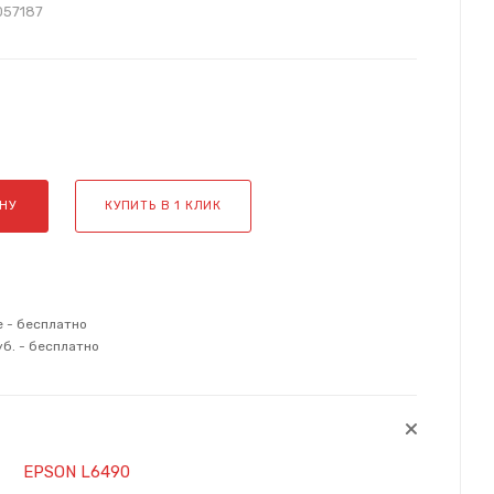
057187
НУ
КУПИТЬ В 1 КЛИК
е - бесплатно
уб. - бесплатно
EPSON L6490