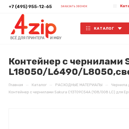
Кат
+7 (495) 955-12-65
ЗАКАЗАТЬ ЗВОНОК
КАТАЛОГ
Контейнер с чернилами S
L18050/L6490/L8050,све
—
—
—
Главная
Каталог
РАСХОДНЫЕ МАТЕРИАЛЫ
Чернила 
Контейнер с чернилами Sakura C13T09C54A (108/008 LC) для Ep