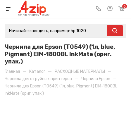
0
Чернила для Epson (T0549) (1л, blue,
Pigment) EIM-1800BL InkMate (ориг.
упак.)
—
—
—
Главная
Каталог
РАСХОДНЫЕ МАТЕРИАЛЫ
—
—
Чернила для струйных принтеров
Чернила Epson
Чернила для Epson (T0549) (1л, blue, Pigment) EIM-1800BL
InkMate (ориг. упак.)