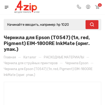
0
Чернила для Epson (T0547) (1л, red,
Pigment) EIM-1800RE InkMate (ориг.
упак.)
—
—
—
Главная
Каталог
РАСХОДНЫЕ МАТЕРИАЛЫ
—
—
Чернила для струйных принтеров
Чернила Epson
Чернила для Epson (T0547) (1л, red, Pigment) EIM-1800RE
InkMate (ориг. упак.)