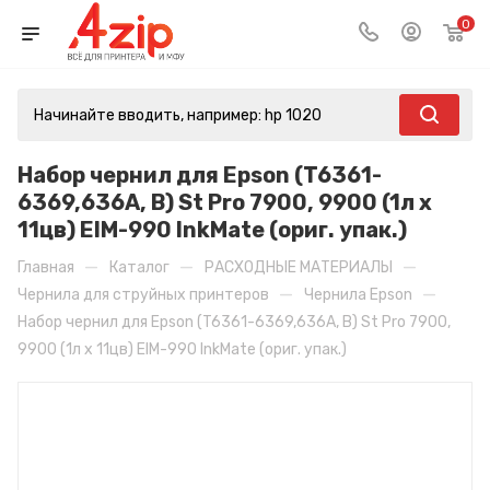
0
Набор чернил для Epson (T6361-
6369,636A, B) St Pro 7900, 9900 (1л x
11цв) EIM-990 InkMate (ориг. упак.)
—
—
—
Главная
Каталог
РАСХОДНЫЕ МАТЕРИАЛЫ
—
—
Чернила для струйных принтеров
Чернила Epson
Набор чернил для Epson (T6361-6369,636A, B) St Pro 7900,
9900 (1л x 11цв) EIM-990 InkMate (ориг. упак.)