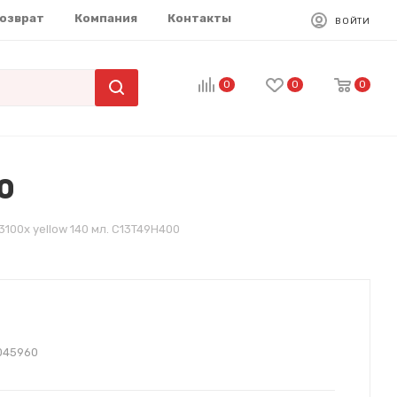
возврат
Компания
Контакты
ВОЙТИ
0
0
0
0
100x yellow 140 мл. C13T49H400
045960