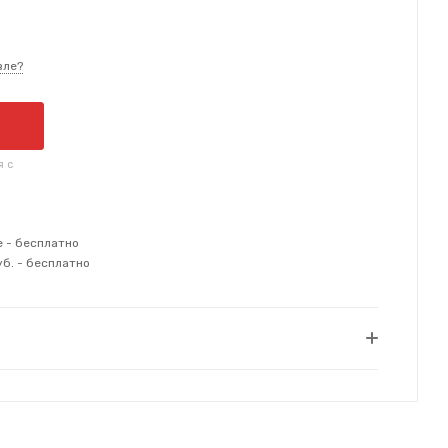
вле?
я с
е - бесплатно
уб. - бесплатно