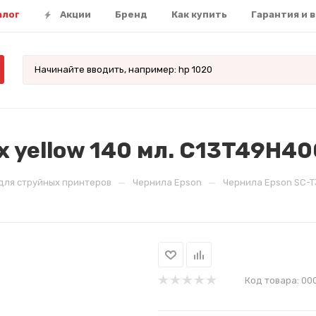
алог
Акции
Бренд
Как купить
Гарантия и 
 yellow 140 мл. C13T49H40
—
—
для струйных принтеров
Чернила Epson
Чернила Epson SC-T3
Код товара:
00