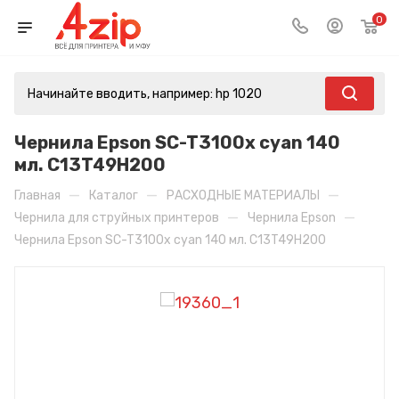
0
Чернила Epson SC-T3100x cyan 140
мл. C13T49H200
—
—
—
Главная
Каталог
РАСХОДНЫЕ МАТЕРИАЛЫ
—
—
Чернила для струйных принтеров
Чернила Epson
Чернила Epson SC-T3100x cyan 140 мл. C13T49H200