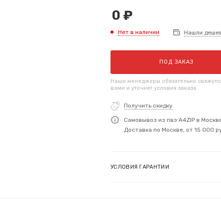
0
₽
Нет в наличии
Нашли деше
ПОД ЗАКАЗ
Наши менеджеры обязательно свяжутс
вами и уточнят условия заказа
Получить скидку
Самовывоз из пвз A4ZIP в Москв
Доставка по Москве, от 15 000 р
УСЛОВИЯ ГАРАНТИИ