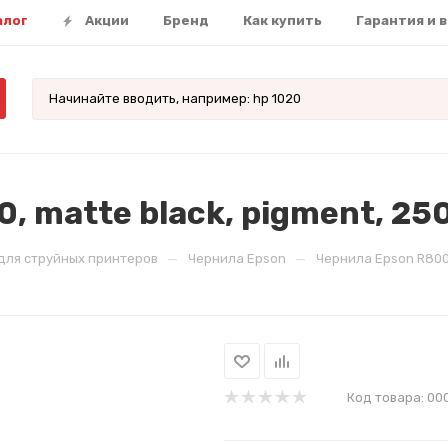
алог
Акции
Бренд
Как купить
Гарантия и 
 matte black, pigment, 25
—
—
для струйных принтеров
Чернила Epson
Чернила Epson R800/
Код товара:
00