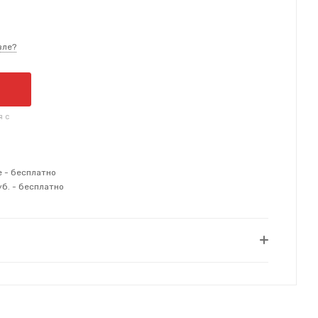
вле?
я с
е - бесплатно
уб. - бесплатно