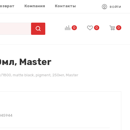
возврат
Компания
Контакты
ВОЙТИ
0
0
0
0мл, Master
1800, matte black, pigment, 250мл, Master
045944