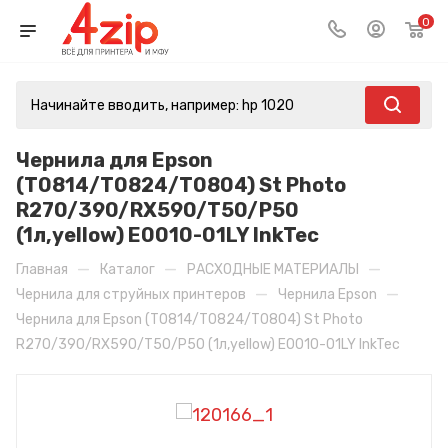
0
Чернила для Epson
(Т0814/T0824/T0804) St Photo
R270/390/RX590/T50/P50
(1л,yellow) E0010-01LY InkTec
—
—
—
Главная
Каталог
РАСХОДНЫЕ МАТЕРИАЛЫ
—
—
Чернила для струйных принтеров
Чернила Epson
Чернила для Epson (Т0814/T0824/T0804) St Photo
R270/390/RX590/T50/P50 (1л,yellow) E0010-01LY InkTec