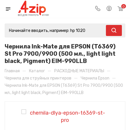
0
Чернила Ink-Mate для EPSON (T6369)
St Pro 7900/9900 (500 мл., light light
black, Pigment) EIM-990LLB
—
—
—
Главная
Каталог
РАСХОДНЫЕ МАТЕРИАЛЫ
—
—
Чернила для струйных принтеров
Чернила Epson
Чернила Ink-Mate для EPSON (T6369) St Pro 7900/9900 (500
мл., light light black, Pigment) EIM-990LLB