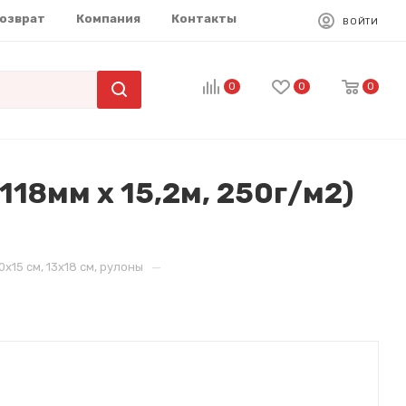
возврат
Компания
Контакты
ВОЙТИ
0
0
0
118мм х 15,2м, 250г/м2)
—
x15 см, 13x18 см, рулоны