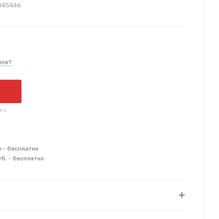
045446
вле?
я с
е - бесплатно
уб. - бесплатно