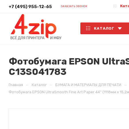
Кат
+7 (495) 955-12-65
ЗАКАЗАТЬ ЗВОНОК
КАТАЛОГ
Фотобумага EPSON UltraSm
C13S041783
—
—
—
Главная
Каталог
БУМАГА И МАТЕРИАЛЫ ДЛЯ ПЕЧАТИ
Фотобумага EPSON UltraSmooth Fine Art Paper 44'' (1118мм х 15,2