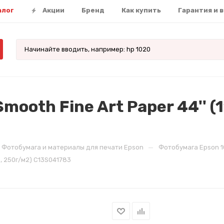
алог
Акции
Бренд
Как купить
Гарантия и 
ooth Fine Art Paper 44'' (1
—
Фотобумага и материалы для печати Epson
Фотобумага Epson 10
м, 250г/м2) C13S041783